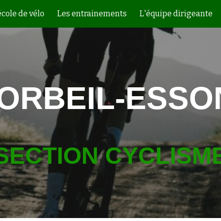
école de vélo
Les entrainements
L'équipe dirigeante
ip to main content
Skip to navigat
CORBEIL-ESSO
SECTION CYCLISM