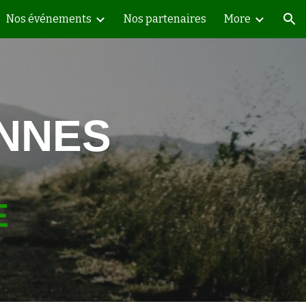
Nos événements
Nos partenaires
More
ion
NNES
E