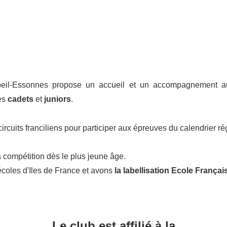
beil-Essonnes propose un accueil et un accompagnement au
es
cadets
et
juniors
.
cuits franciliens pour participer aux épreuves du calendrier r
a compétition dès le plus jeune âge.
coles d'Iles de France et avons
la labellisation Ecole França
Le club est affilié à la