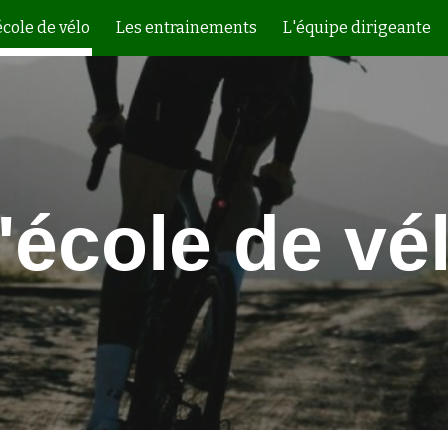
école de vélo
Les entrainements
L'équipe dirigeante
ip to main content
Skip to navigat
'école de vé